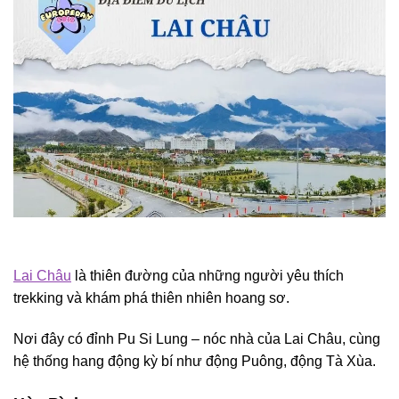
Lai Châu
là thiên đường của những người yêu thích
trekking và khám phá thiên nhiên hoang sơ.
Nơi đây có đỉnh Pu Si Lung – nóc nhà của Lai Châu, cùng
hệ thống hang động kỳ bí như động Puông, động Tà Xùa.