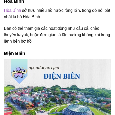
Hòa Bình
Hòa Bình
sở hữu nhiều hồ nước rộng lớn, trong đó nổi bật
nhất là hồ Hòa Bình.
Bạn có thể tham gia các hoạt động như câu cá, chèo
thuyền kayak, hoặc đơn giản là tận hưởng không khí trong
lành bên bờ hồ.
Điện Biên