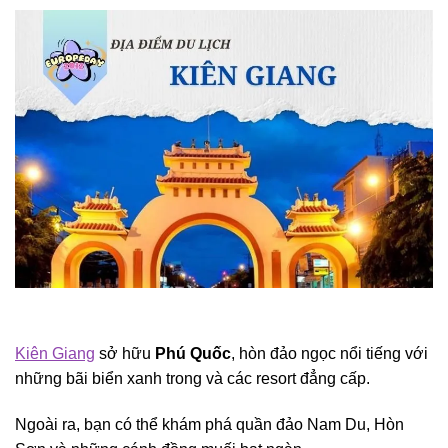
Kiên Giang
sở hữu
Phú Quốc
, hòn đảo ngọc nổi tiếng với
những bãi biển xanh trong và các resort đẳng cấp.
Ngoài ra, bạn có thể khám phá quần đảo Nam Du, Hòn