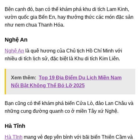
Bên cạnh đó, bạn có thể khám phá khu di tích Lam Kinh,
vườn quốc gia Bến En, hay thưởng thức các món đặc sản
như nem chua Thanh Hóa.
Nghệ An
Nghệ An
là quê hương của Chủ tịch Hồ Chí Minh với
nhiều di tích lịch sử, đặc biệt là Khu di tích Kim Liên.
Xem thêm:
Top 19 Địa Điểm Du Lịch Miền Nam
Nổi Bật Không Thể Bỏ Lỡ 2025
Bạn cũng có thể khám phá biển Cửa Lò, đảo Lan Châu và
những cung đường quanh co ở miền Tây xứ Nghệ.
Hà Tĩnh
Hà Tĩnh
mang vẻ đẹp yên bình với bãi biển Thiên Cầm và