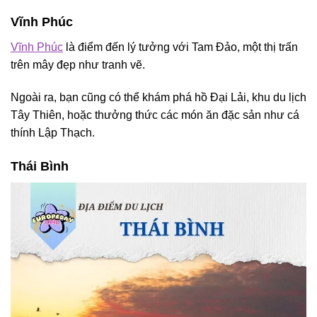
Vĩnh Phúc
Vĩnh Phúc
là điểm đến lý tưởng với Tam Đảo, một thị trấn
trên mây đẹp như tranh vẽ.
Ngoài ra, bạn cũng có thể khám phá hồ Đại Lải, khu du lịch
Tây Thiên, hoặc thưởng thức các món ăn đặc sản như cá
thính Lập Thạch.
Thái Bình