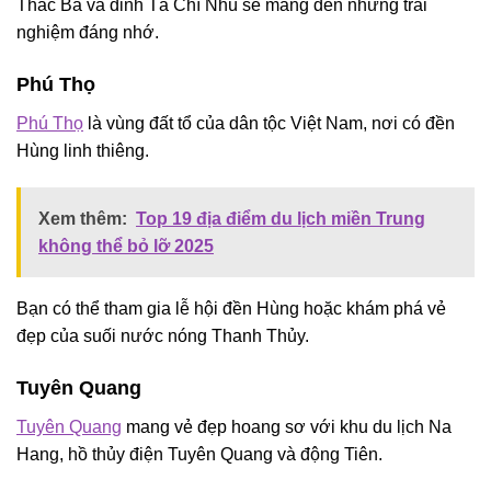
Thác Bà và đỉnh Tà Chì Nhù sẽ mang đến những trải
nghiệm đáng nhớ.
Phú Thọ
Phú Thọ
là vùng đất tổ của dân tộc Việt Nam, nơi có đền
Hùng linh thiêng.
Xem thêm:
Top 19 địa điểm du lịch miền Trung
không thể bỏ lỡ 2025
Bạn có thể tham gia lễ hội đền Hùng hoặc khám phá vẻ
đẹp của suối nước nóng Thanh Thủy.
Tuyên Quang
Tuyên Quang
mang vẻ đẹp hoang sơ với khu du lịch Na
Hang, hồ thủy điện Tuyên Quang và động Tiên.