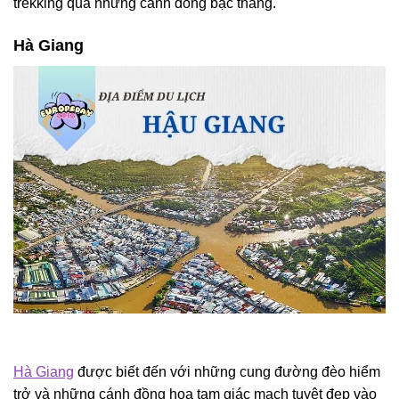
trekking qua những cánh đồng bậc thang.
Hà Giang
Hà Giang
được biết đến với những cung đường đèo hiểm
trở và những cánh đồng hoa tam giác mạch tuyệt đẹp vào