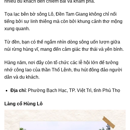
nhiều du khách đến chiêm bái và khám phá.
Tọa lạc bên bờ sông Lô, Đền Tam Giang không chỉ nổi
tiếng bởi sự linh thiêng mà còn bởi khung cảnh thơ mộng
xung quanh.
Từ đền, bạn có thể ngắm nhìn dòng sông uốn lượn giữa
núi rừng hùng vĩ, mang đến cảm giác thư thái và yên bình.
Hàng năm, nơi đây còn tổ chức các lễ hội lớn để tưởng
nhớ công lao của thần Thổ Lệnh, thu hút đông đảo người
dân và du khách.
Địa chỉ
: Phường Bạch Hạc, TP. Việt Trì, tỉnh Phú Thọ
Làng cổ Hùng Lô