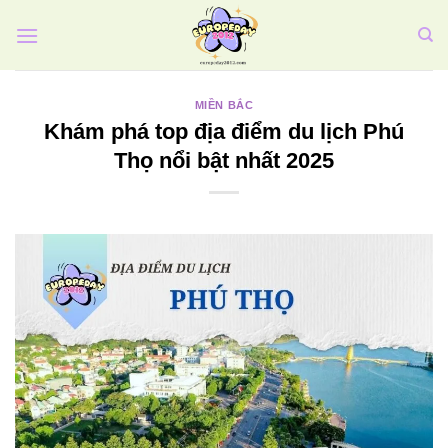
Bỏ
qua
nội
dung
MIỀN BẮC
Khám phá top địa điểm du lịch Phú
Thọ nổi bật nhất 2025