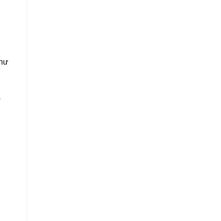
như
à
u