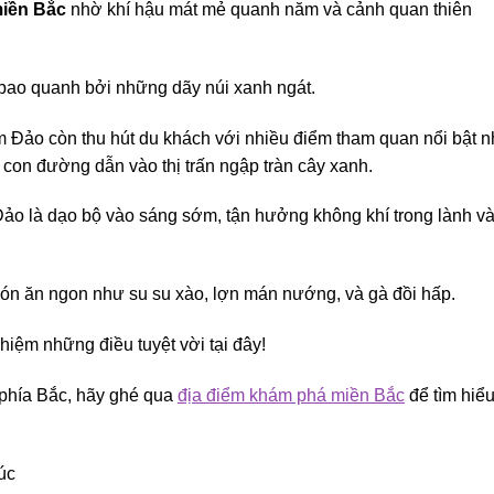
miền Bắc
nhờ khí hậu mát mẻ quanh năm và cảnh quan thiên
 bao quanh bởi những dãy núi xanh ngát.
m Đảo còn thu hút du khách với nhiều điểm tham quan nổi bật 
à con đường dẫn vào thị trấn ngập tràn cây xanh.
 Đảo là dạo bộ vào sáng sớm, tận hưởng không khí trong lành v
món ăn ngon như su su xào, lợn mán nướng, và gà đồi hấp.
hiệm những điều tuyệt vời tại đây!
phía Bắc, hãy ghé qua
địa điểm khám phá miền Bắc
để tìm hiể
úc