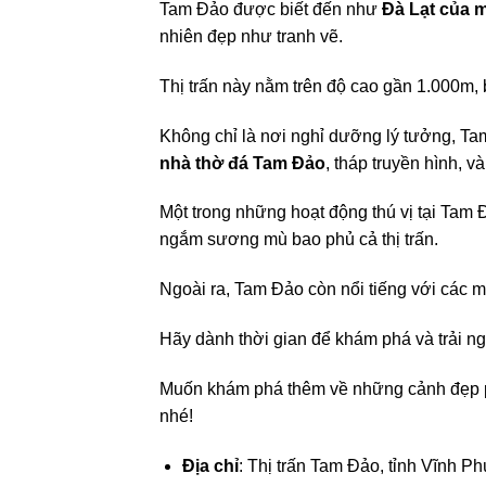
Tam Đảo được biết đến như
Đà Lạt của 
nhiên đẹp như tranh vẽ.
Thị trấn này nằm trên độ cao gần 1.000m,
Không chỉ là nơi nghỉ dưỡng lý tưởng, Ta
nhà thờ đá Tam Đảo
, tháp truyền hình, v
Một trong những hoạt động thú vị tại Tam
ngắm sương mù bao phủ cả thị trấn.
Ngoài ra, Tam Đảo còn nổi tiếng với các 
Hãy dành thời gian để khám phá và trải ng
Muốn khám phá thêm về những cảnh đẹp 
nhé!
Địa chỉ
: Thị trấn Tam Đảo, tỉnh Vĩnh Ph