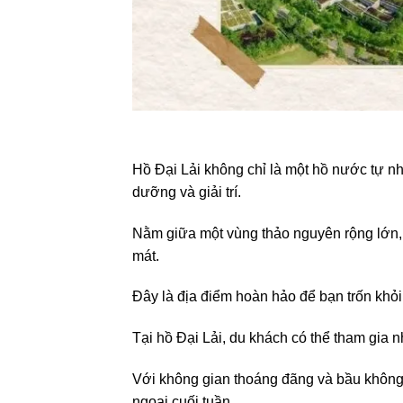
Hồ Đại Lải không chỉ là một hồ nước tự nh
dưỡng và giải trí.
Nằm giữa một vùng thảo nguyên rộng lớn,
mát.
Đây là địa điểm hoàn hảo để bạn trốn khỏi
Tại hồ Đại Lải, du khách có thể tham gia 
Với không gian thoáng đãng và bầu không k
ngoại cuối tuần.