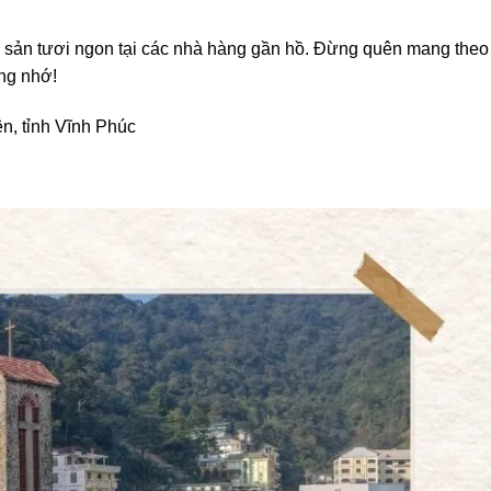
i sản tươi ngon tại các nhà hàng gần hồ. Đừng quên mang theo
ng nhớ!
n, tỉnh Vĩnh Phúc