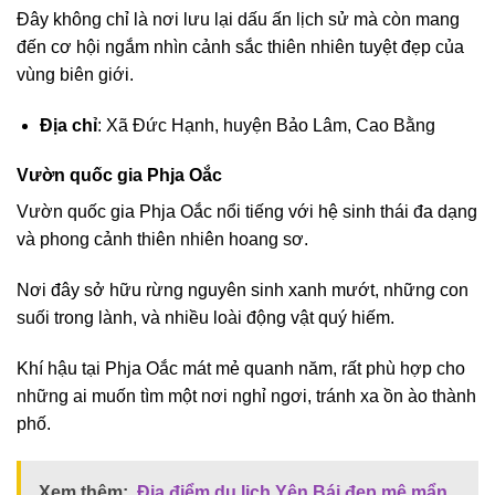
Đây không chỉ là nơi lưu lại dấu ấn lịch sử mà còn mang
đến cơ hội ngắm nhìn cảnh sắc thiên nhiên tuyệt đẹp của
vùng biên giới.
Địa chỉ
: Xã Đức Hạnh, huyện Bảo Lâm, Cao Bằng
Vườn quốc gia Phja Oắc
Vườn quốc gia Phja Oắc nổi tiếng với hệ sinh thái đa dạng
và phong cảnh thiên nhiên hoang sơ.
Nơi đây sở hữu rừng nguyên sinh xanh mướt, những con
suối trong lành, và nhiều loài động vật quý hiếm.
Khí hậu tại Phja Oắc mát mẻ quanh năm, rất phù hợp cho
những ai muốn tìm một nơi nghỉ ngơi, tránh xa ồn ào thành
phố.
Xem thêm:
Địa điểm du lịch Yên Bái đẹp mê mẩn