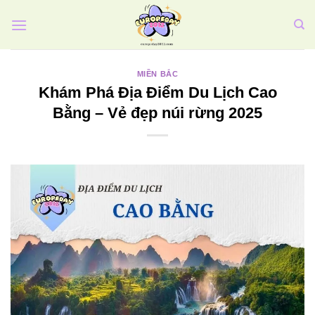
Bỏ
qua
nội
dung
MIỀN BẮC
Khám Phá Địa Điểm Du Lịch Cao
Bằng – Vẻ đẹp núi rừng 2025