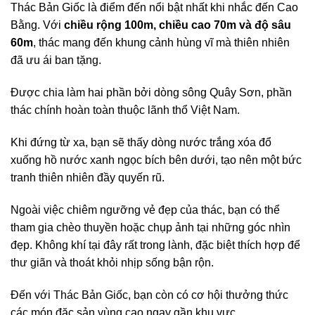
Thác Bản Giốc là điểm đến nổi bật nhất khi nhắc đến Cao
Bằng. Với
chiều rộng 100m, chiều cao 70m và độ sâu
60m
, thác mang đến khung cảnh hùng vĩ mà thiên nhiên
đã ưu ái ban tặng.
Được chia làm hai phần bởi dòng sông Quây Sơn, phần
thác chính hoàn toàn thuộc lãnh thổ Việt Nam.
Khi đứng từ xa, bạn sẽ thấy dòng nước trắng xóa đổ
xuống hồ nước xanh ngọc bích bên dưới, tạo nên một bức
tranh thiên nhiên đầy quyến rũ.
Ngoài việc chiêm ngưỡng vẻ đẹp của thác, bạn có thể
tham gia chèo thuyền hoặc chụp ảnh tại những góc nhìn
đẹp. Không khí tại đây rất trong lành, đặc biệt thích hợp để
thư giãn và thoát khỏi nhịp sống bận rộn.
Đến với Thác Bản Giốc, bạn còn có cơ hội thưởng thức
các món đặc sản vùng cao ngay gần khu vực.