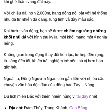
khi ghé thăm vùng đất này.
Với chiều dài hơn 2.000m, hang động nổi bật với hệ thống
nhũ đá tự nhiên đa dạng, lung linh và đầy màu sắc.
Khi bước vào động, bạn sẽ được
chiêm ngưỡng những
khối nhũ đá
với hình thù kỳ lạ, mỗi khối mang một ý nghĩa
riêng.
Không gian trong động thay đổi liên tục, từ hẹp đến rộng,
từ sáng đến tối, khiến trải nghiệm trở nên thú vị hơn bao
giờ hết.
Ngoài ra, Động Ngườm Ngao còn gắn liền với nhiều câu
chuyện văn hóa độc đáo của đồng bào Tày – Nùng.
Du lịch miền Bắc với thiên nhiên hùng vĩ
tại đây
nhé!
Địa chỉ
: Đàm Thủy, Trùng Khánh,
Cao Bằng