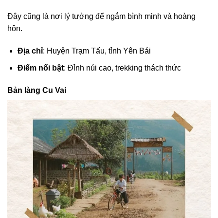
Đây cũng là nơi lý tưởng để ngắm bình minh và hoàng
hôn.
Địa chỉ
: Huyện Trạm Tấu, tỉnh Yên Bái
Điểm nổi bật
: Đỉnh núi cao, trekking thách thức
Bản làng Cu Vai