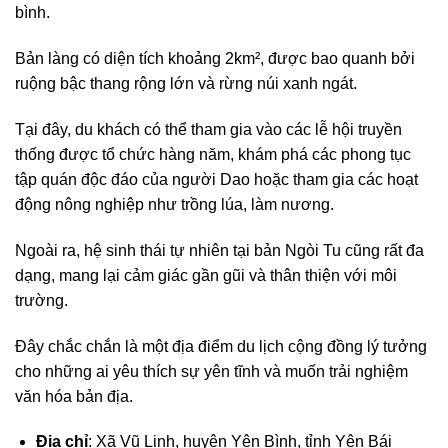
bình.
Bản làng có diện tích khoảng 2km², được bao quanh bởi
ruộng bậc thang rộng lớn và rừng núi xanh ngát.
Tại đây, du khách có thể tham gia vào các lễ hội truyền
thống được tổ chức hàng năm, khám phá các phong tục
tập quán độc đáo của người Dao hoặc tham gia các hoạt
động nông nghiệp như trồng lúa, làm nương.
Ngoài ra, hệ sinh thái tự nhiên tại bản Ngòi Tu cũng rất đa
dạng, mang lại cảm giác gần gũi và thân thiện với môi
trường.
Đây chắc chắn là một địa điểm du lịch cộng đồng lý tưởng
cho những ai yêu thích sự yên tĩnh và muốn trải nghiệm
văn hóa bản địa.
Địa chỉ
: Xã Vũ Linh, huyện Yên Bình, tỉnh Yên Bái