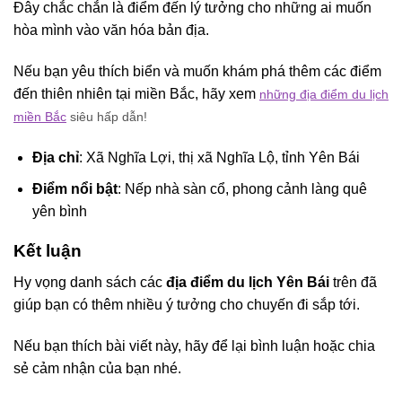
Đây chắc chắn là điểm đến lý tưởng cho những ai muốn
hòa mình vào văn hóa bản địa.
Nếu bạn yêu thích biển và muốn khám phá thêm các điểm
đến thiên nhiên tại miền Bắc, hãy xem
những địa điểm du lịch
miền Bắc
siêu hấp dẫn!
Địa chỉ
: Xã Nghĩa Lợi, thị xã Nghĩa Lộ, tỉnh Yên Bái
Điểm nổi bật
: Nếp nhà sàn cổ, phong cảnh làng quê
yên bình
Kết luận
Hy vọng danh sách các
địa điểm du lịch Yên Bái
trên đã
giúp bạn có thêm nhiều ý tưởng cho chuyến đi sắp tới.
Nếu bạn thích bài viết này, hãy để lại bình luận hoặc chia
sẻ cảm nhận của bạn nhé.