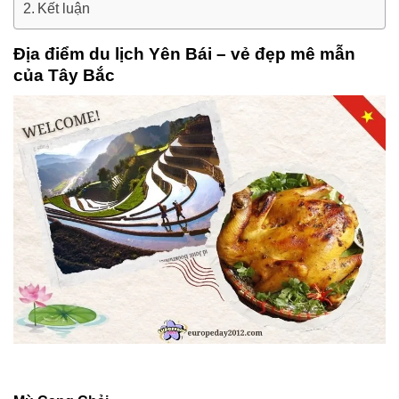
Kết luận
Địa điểm du lịch Yên Bái – vẻ đẹp mê mẫn
của Tây Bắc