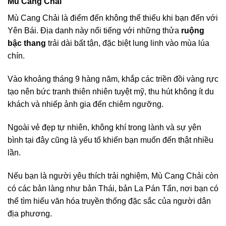
Mù Cang Chải
Mù Cang Chải là điểm đến không thể thiếu khi bạn đến với
Yên Bái. Địa danh này nổi tiếng với những thửa
ruộng
bậc thang
trải dài bất tận, đặc biệt lung linh vào mùa lúa
chín.
Vào khoảng tháng 9 hàng năm, khắp các triền đồi vàng rực
tạo nên bức tranh thiên nhiên tuyệt mỹ, thu hút không ít du
khách và nhiếp ảnh gia đến chiêm ngưỡng.
Ngoài vẻ đẹp tự nhiên, không khí trong lành và sự yên
bình tại đây cũng là yếu tố khiến bạn muốn đến thật nhiều
lần.
Nếu bạn là người yêu thích trải nghiệm, Mù Cang Chải còn
có các bản làng như bản Thái, bản La Pán Tẩn, nơi bạn có
thể tìm hiểu văn hóa truyền thống đặc sắc của người dân
địa phương.