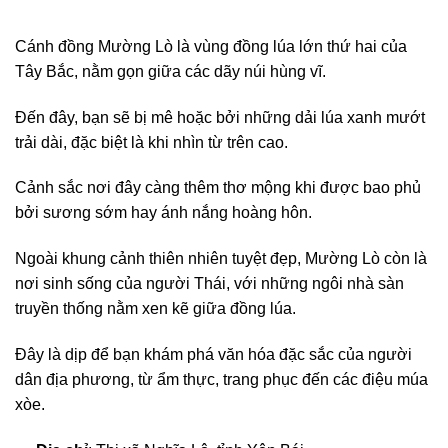
Cánh đồng Mường Lò là vùng đồng lúa lớn thứ hai của
Tây Bắc, nằm gọn giữa các dãy núi hùng vĩ.
Đến đây, bạn sẽ bị mê hoặc bởi những dải lúa xanh mướt
trải dài, đặc biệt là khi nhìn từ trên cao.
Cảnh sắc nơi đây càng thêm thơ mộng khi được bao phủ
bởi sương sớm hay ánh nắng hoàng hôn.
Ngoài khung cảnh thiên nhiên tuyệt đẹp, Mường Lò còn là
nơi sinh sống của người Thái, với những ngôi nhà sàn
truyền thống nằm xen kẽ giữa đồng lúa.
Đây là dịp để bạn khám phá văn hóa đặc sắc của người
dân địa phương, từ ẩm thực, trang phục đến các điệu múa
xòe.