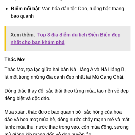
Điểm nổi bật
: Văn hóa dân tộc Dao, ruộng bậc thang
bao quanh
Xem thêm:
Top 8 địa điểm du lịch Điện Biên đẹp
nhất cho bạn khám phá
Thác Mơ
Thác Mơ, tọa lạc giữa hai bản Nả Háng A và Nả Háng B,
là một trong những địa danh đẹp nhất tại Mù Cang Chải.
Dòng thác thay đổi sắc thái theo từng mùa, tạo nên vẻ đẹp
riêng biệt và độc đáo.
Mùa xuân, thác được bao quanh bởi sắc hồng của hoa
đào và hoa mơ; mùa hè, dòng nước chảy mạnh mẽ và mát
lạnh; mùa thu, nước thác trong veo, còn mùa đông, sương
mù giăng kín mang đến vẻ đẹp huyền ảo.