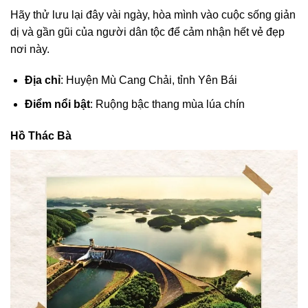
Hãy thử lưu lại đây vài ngày, hòa mình vào cuộc sống giản
dị và gần gũi của người dân tộc để cảm nhận hết vẻ đẹp
nơi này.
Địa chỉ
: Huyện Mù Cang Chải, tỉnh Yên Bái
Điểm nổi bật
: Ruộng bậc thang mùa lúa chín
Hồ Thác Bà