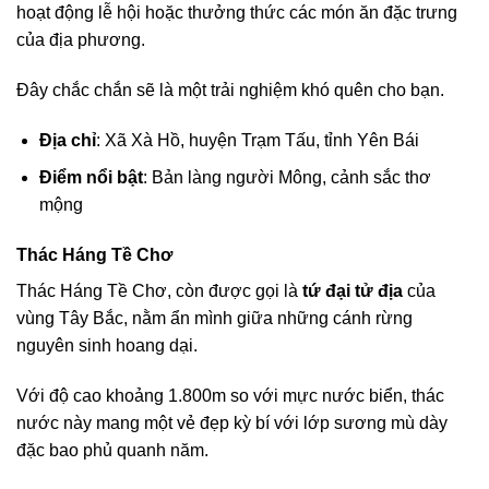
hoạt động lễ hội hoặc thưởng thức các món ăn đặc trưng
của địa phương.
Đây chắc chắn sẽ là một trải nghiệm khó quên cho bạn.
Địa chỉ
: Xã Xà Hồ, huyện Trạm Tấu, tỉnh Yên Bái
Điểm nổi bật
: Bản làng người Mông, cảnh sắc thơ
mộng
Thác Háng Tề Chơ
Thác Háng Tề Chơ, còn được gọi là
tứ đại tử địa
của
vùng Tây Bắc, nằm ẩn mình giữa những cánh rừng
nguyên sinh hoang dại.
Với độ cao khoảng 1.800m so với mực nước biển, thác
nước này mang một vẻ đẹp kỳ bí với lớp sương mù dày
đặc bao phủ quanh năm.