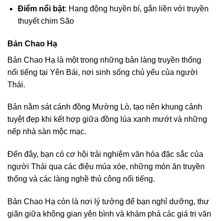
Điểm nổi bật
: Hang động huyền bí, gắn liền với truyền
thuyết chim São
Bản Chao Hạ
Bản Chao Hạ là một trong những bản làng truyền thống
nổi tiếng tại Yên Bái, nơi sinh sống chủ yếu của người
Thái.
Bản nằm sát cánh đồng Mường Lò, tạo nên khung cảnh
tuyệt đẹp khi kết hợp giữa đồng lúa xanh mướt và những
nếp nhà sàn mộc mạc.
Đến đây, bạn có cơ hội trải nghiệm văn hóa đặc sắc của
người Thái qua các điệu múa xòe, những món ăn truyền
thống và các làng nghề thủ công nổi tiếng.
Bản Chao Hạ còn là nơi lý tưởng để bạn nghỉ dưỡng, thư
giãn giữa không gian yên bình và khám phá các giá trị văn