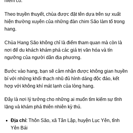
hiếm có.
Theo truyền thuyết, chùa được đặt tên dựa trên sự xuất
hiện thường xuyên của những đàn chim São làm tổ trong
hang.
Chùa Hang São không chỉ là điểm tham quan mà còn là
nơi để du khách khám phá các giá trị văn hóa và tín
ngưỡng của người dân địa phương.
Bước vào hang, bạn sẽ cảm nhận được không gian huyền
bí với những khối thạch nhũ đủ hình dáng độc đáo, kết
hợp với không khí mát lạnh của lòng hang.
Đây là nơi lý tưởng cho những ai muốn tìm kiếm sự tĩnh
lặng và khám phá thiên nhiên kỳ thú.
Địa chỉ
: Thôn São, xã Tân Lập, huyện Lục Yên, tỉnh
Yên Bái