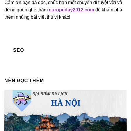
Cảm ơn bạn đã đọc, chúc bạn một chuyến đi tuyệt vời và
đừng quên ghé thăm
europeday2012.com
để khám phá
thêm những bài viết thú vị khác!
SEO
NÊN ĐỌC THÊM