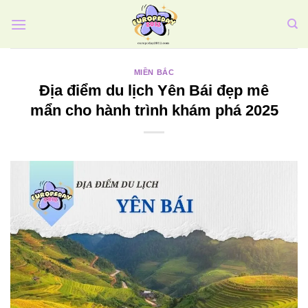
Bỏ
qua
nội
dung
MIỀN BẮC
Địa điểm du lịch Yên Bái đẹp mê
mẩn cho hành trình khám phá 2025