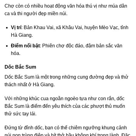
Chợ còn có nhiều hoạt động văn hóa thú vị như múa dân
ca và thi người đẹp miền núi.
Vị trí
: Bản Khau Vai, xã Khâu Vai, huyện Mèo Vạc, tỉnh
Hà Giang.
Điểm nổi bật
: Phiên chợ độc đáo, đậm bản sắc văn
hóa.
Dốc Bắc Sum
Dốc Bắc Sum là một trong những cung đường đẹp và thử
thách nhất ở Hà Giang.
Với những khúc cua ngoằn ngoèo tựa như con rắn, dốc
Bắc Sum là điểm đến yêu thích của các phượt thủ muốn
thử sức tay lái.
Đứng từ đỉnh dốc, bạn có thể chiêm ngưỡng khung cảnh
núi non trùng điệp và hít thở bầu không khí trong lành. Đặc