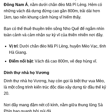
Đông Nam Á
, nằm dưới chân đèo Mã Pì Lèng. Hẻm có
những vách đá dựng đứng cao gần 800m, trải dài hơn
1km, tạo nên khung cảnh hùng vĩ hiếm thấy.
Bạn có thể thuê thuyền trên sông Nho Quế để ngắm nhìn
toàn cảnh và cảm nhận sự kỳ vĩ của thiên nhiên nơi đây.
Vị trí
: Dưới chân đèo Mã Pì Lèng, huyện Mèo Vạc, tỉnh
Hà Giang.
Điểm nổi bật
: Vách đá cao 800m, vẻ đẹp hùng vĩ.
Dinh thự nhà họ Vương
Dinh thự nhà họ Vương, hay còn gọi là biệt thự vua Mèo,
là một công trình kiến trúc độc đáo xây dựng từ đầu thế kỷ
20.
Nơi đây mang đậm nét cổ kính, nằm giữa thung lũng Sà
Phìn bao quanh bởi núi đá.