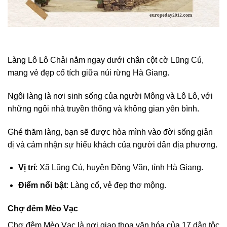
Làng Lô Lô Chải nằm ngay dưới chân cột cờ Lũng Cú,
mang vẻ đẹp cổ tích giữa núi rừng Hà Giang.
Ngôi làng là nơi sinh sống của người Mông và Lô Lô, với
những ngôi nhà truyền thống và không gian yên bình.
Ghé thăm làng, bạn sẽ được hòa mình vào đời sống giản
dị và cảm nhận sự hiếu khách của người dân địa phương.
Vị trí
: Xã Lũng Cú, huyện Đồng Văn, tỉnh Hà Giang.
Điểm nổi bật
: Làng cổ, vẻ đẹp thơ mộng.
Chợ đêm Mèo Vạc
Chợ đêm Mèo Vạc là nơi giao thoa văn hóa của 17 dân tộc