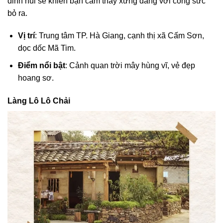
đỉnh núi sẽ khiến bạn cảm thấy xứng đáng với công sức
bỏ ra.
Vị trí
: Trung tâm TP. Hà Giang, cạnh thị xã Cấm Sơn,
dọc dốc Mã Tim.
Điểm nổi bật
: Cảnh quan trời mây hùng vĩ, vẻ đẹp
hoang sơ.
Làng Lô Lô Chải