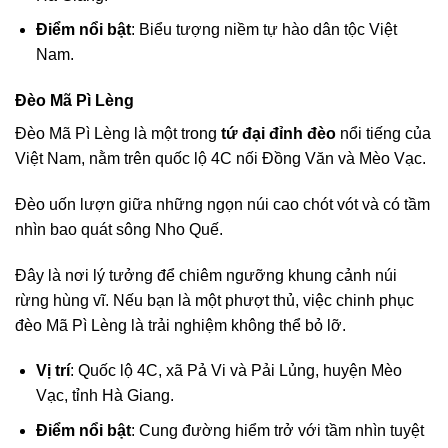
Điểm nổi bật
: Biểu tượng niềm tự hào dân tộc Việt
Nam.
Đèo Mã Pì Lèng
Đèo Mã Pì Lèng là một trong
tứ đại đỉnh đèo
nổi tiếng của
Việt Nam, nằm trên quốc lộ 4C nối Đồng Văn và Mèo Vạc.
Đèo uốn lượn giữa những ngọn núi cao chót vót và có tầm
nhìn bao quát sông Nho Quế.
Đây là nơi lý tưởng để chiêm ngưỡng khung cảnh núi
rừng hùng vĩ. Nếu bạn là một phượt thủ, việc chinh phục
đèo Mã Pì Lèng là trải nghiệm không thể bỏ lỡ.
Vị trí
: Quốc lộ 4C, xã Pả Vi và Pải Lủng, huyện Mèo
Vạc, tỉnh Hà Giang.
Điểm nổi bật
: Cung đường hiểm trở với tầm nhìn tuyệt