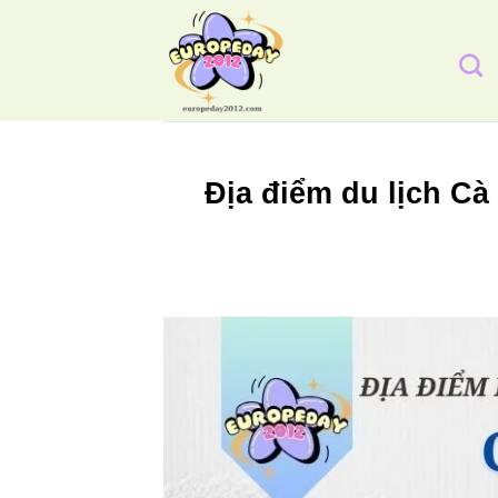
Bỏ
qua
nội
dung
Địa điểm du lịch Cà