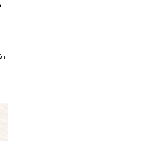
.
dân
.