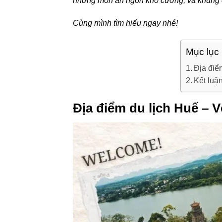
những món ăn ngon khó cưỡng, và khung c
Cùng mình tìm hiểu ngay nhé!
Mục lục
Địa điể
Kết luậ
Địa điểm du lịch Huế – 