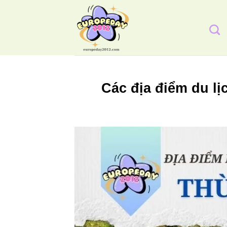
Bỏ
qua
nội
dung
Các địa điểm du l